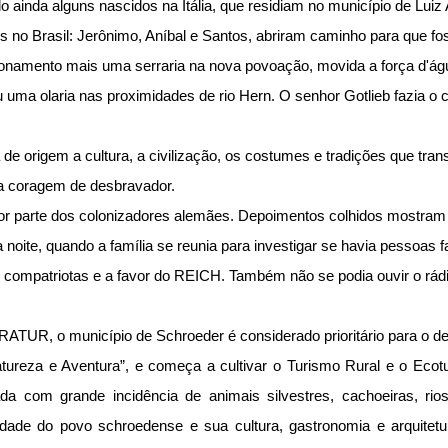
 ainda alguns nascidos na Itália, que residiam no município de Luiz 
 no Brasil: Jerônimo, Aníbal e Santos, abriram caminho para que fos
onamento mais uma serraria na nova povoação, movida a força d'ág
iu uma olaria nas proximidades de rio Hern. O senhor Gotlieb fazia o
 de origem a cultura, a civilização, os costumes e tradições que trans
e a coragem de desbravador.
por parte dos colonizadores alemães. Depoimentos colhidos mostra
oite, quando a família se reunia para investigar se havia pessoas f
 compatriotas e a favor do REICH. Também não se podia ouvir o rád
TUR, o município de Schroeder é considerado prioritário para o de
reza e Aventura”, e começa a cultivar o Turismo Rural e o Ecot
da com grande incidência de animais silvestres, cachoeiras, ri
idade do povo schroedense e sua cultura, gastronomia e arquite