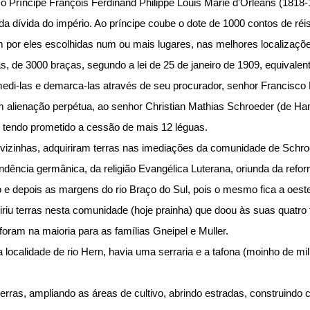
 Príncipe François Ferdinand Philippe Louis Marie d'Orléans (1818
da dívida do império. Ao príncipe coube o dote de 1000 contos de 
em por eles escolhidas num ou mais lugares, nas melhores localizaçõe
, de 3000 braças, segundo a lei de 25 de janeiro de 1909, equivalent
edi-las e demarca-las através de seu procurador, senhor Francisco L
 em alienação perpétua, ao senhor Christian Mathias Schroeder (de 
 tendo prometido a cessão de mais 12 léguas.
izinhas, adquiriram terras nas imediações da comunidade de Schroe
ncia germânica, da religião Evangélica Luterana, oriunda da refor
 e depois as margens do rio Braço do Sul, pois o mesmo fica a oeste
u terras nesta comunidade (hoje prainha) que doou às suas quatro fi
 foram na maioria para as famílias Gneipel e Muller.
 localidade de rio Hern, havia uma serraria e a tafona (moinho de mi
rras, ampliando as áreas de cultivo, abrindo estradas, construindo c