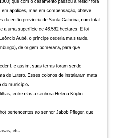
-1900) que com o casamento passou a residir fora
réis em apólices, mas em compensação, obteve
s da então província de Santa Catarina, num total
e a uma superfície de 46.582 hectares. E foi
eôncio Aubé, o príncipe cederia mais tarde,
Hamburgo), de origem pomerana, para que
der I, e assim, suas terras foram sendo
ma de Lutero. Esses colonos de instalaram mata
 do município.
lhas, entre elas a senhora Helena Köplin
lho) pertencentes ao senhor Jabob Pfleger, que
asas, etc.