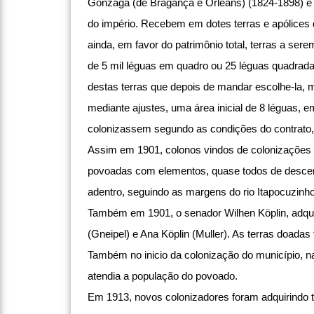
Gonzaga (de Bragança e Orleans) (1824-1898) e o
do império. Recebem em dotes terras e apólices 
ainda, em favor do patrimônio total, terras a ser
de 5 mil léguas em quadro ou 25 léguas quadradas
destas terras que depois de mandar escolhe-la, m
mediante ajustes, uma área inicial de 8 léguas,
colonizassem segundo as condições do contrato,
Assim em 1901, colonos vindos de colonizações v
povoadas com elementos, quase todos de descendê
adentro, seguindo as margens do rio Itapocuzinho
Também em 1901, o senador Wilhen Köplin, adquiri
(Gneipel) e Ana Köplin (Muller). As terras doadas
Também no inicio da colonização do município, na
atendia a população do povoado.
Em 1913, novos colonizadores foram adquirindo te